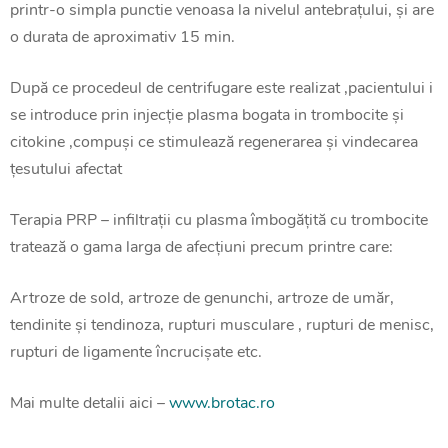
printr-o simpla punctie venoasa la nivelul antebrațului, și are
o durata de aproximativ 15 min.
După ce procedeul de centrifugare este realizat ,pacientului i
se introduce prin injecție plasma bogata in trombocite și
citokine ,compuși ce stimulează regenerarea și vindecarea
țesutului afectat
Terapia PRP – infiltrații cu plasma îmbogățită cu trombocite
tratează o gama larga de afecțiuni precum printre care:
Artroze de sold, artroze de genunchi, artroze de umăr,
tendinite și tendinoza, rupturi musculare , rupturi de menisc,
rupturi de ligamente încrucișate etc.
Mai multe detalii aici –
www.brotac.ro