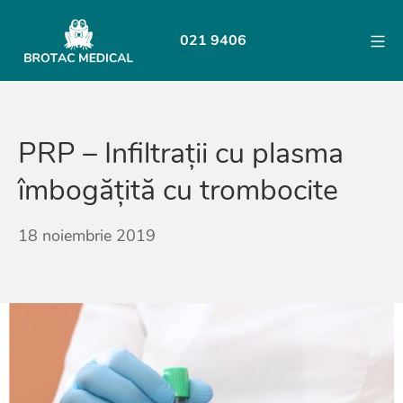
Skip
to
Mo
021 9406
content
BROTAC
PRP – Infiltrații cu plasma
îmbogățită cu trombocite
23
18 noiembrie 2019
august
2021