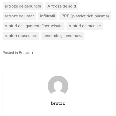
artroze de genunchi
Artroze de sold
artroze de umăr
infiltrații
PRP (platelet rich plasma)
rupturi de ligamente încrucișate
rupturi de menisc
rupturi musculare
tendinite și tendinoza
Posted in
Brotac
•
brotac