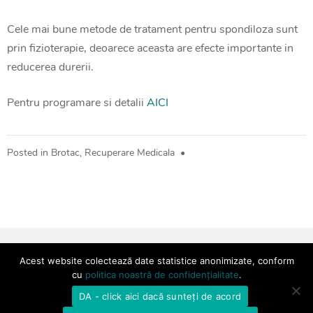
Cele mai bune metode de tratament pentru spondiloza sunt
prin fizioterapie, deoarece aceasta are efecte importante in
reducerea durerii.
Pentru programare si detalii
AICI
Posted in
Brotac
,
Recuperare Medicala
•
Termeni si Conditii
Regulament
Politică de
Acest website colectează date statistice anonimizate, conform
confidențialitate
cu
politica noastră de confidențialitate
.
Copyright © Brotac Medical 2026 - powered by
DA - click aici dacă sunteți de acord
formidaweb.ro