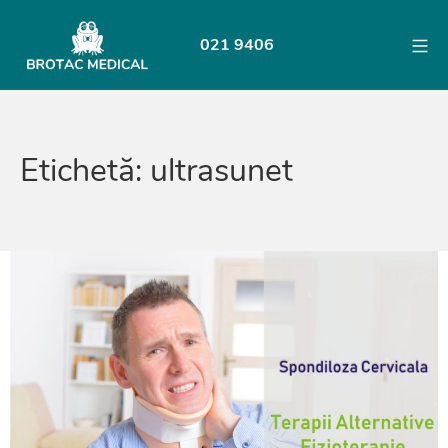
Skip
to
Mo
021 9406
content
BROTAC
Etichetă:
ultrasunet