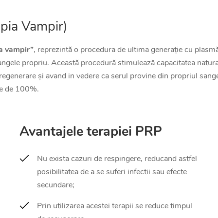
pia Vampir)
a vampir”
, reprezintă o procedura de ultima generație cu plasm
angele propriu. Această procedură stimulează capacitatea natura
egenerare și avand in vedere ca serul provine din propriul sange
te de 100%.
Avantajele terapiei PRP
Nu exista cazuri de respingere, reducand astfel
posibilitatea de a se suferi infectii sau efecte
secundare;
Prin utilizarea acestei terapii se reduce timpul