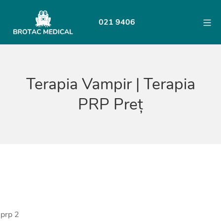
Skip
to
Mo
021 9406
content
BROTAC
Terapia Vampir | Terapia
PRP Preț